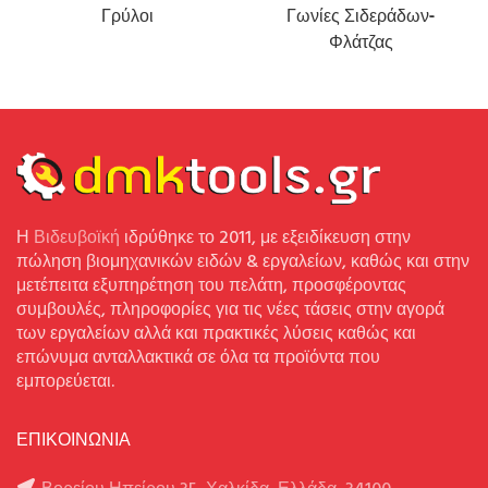
Γρύλοι
Γωνίες Σιδεράδων-
Φλάτζας
Η
Βιδευβοϊκή
ιδρύθηκε το 2011, με εξειδίκευση στην
πώληση βιομηχανικών ειδών & εργαλείων, καθώς και στην
μετέπειτα εξυπηρέτηση του πελάτη, προσφέροντας
συμβουλές, πληροφορίες για τις νέες τάσεις στην αγορά
των εργαλείων αλλά και πρακτικές λύσεις καθώς και
επώνυμα ανταλλακτικά σε όλα τα προϊόντα που
εμπορεύεται.
ΕΠΙΚΟΙΝΩΝΙΑ