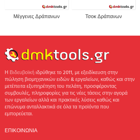
Μέγγενες Δράπανων
Τσοκ Δράπανων
Η
Βιδευβοϊκή
ιδρύθηκε το 2011, με εξειδίκευση στην
πώληση βιομηχανικών ειδών & εργαλείων, καθώς και στην
μετέπειτα εξυπηρέτηση του πελάτη, προσφέροντας
συμβουλές, πληροφορίες για τις νέες τάσεις στην αγορά
των εργαλείων αλλά και πρακτικές λύσεις καθώς και
επώνυμα ανταλλακτικά σε όλα τα προϊόντα που
εμπορεύεται.
ΕΠΙΚΟΙΝΩΝΙΑ