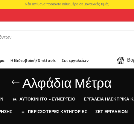
Νέα απίθανα προιόντα κάθε μέρα σε μοναδικές τιμές!
Βορ
μα
Η Βιδευβοϊκή/Dmktools
Σετ εργαλείων
Αλφάδια Μέτρα
ΩΝ
ΑΥΤΟΚΙΝΗΤΟ – ΣΥΝΕΡΓΕΙΟ
ΕΡΓΑΛΕΊΑ ΗΛΕΚΤΡΙΚΆ Κ
ΡΗΣΗΣ
ΠΕΡΙΣΣΟΤΕΡΕΣ ΚΑΤΗΓΟΡΙΕΣ
ΣΕΤ ΕΡΓΑΛΕΊΩΝ