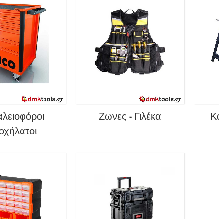
λειοφόροι
Ζωνες - Γιλέκα
Κ
οχήλατοι