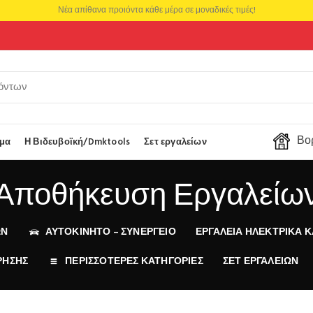
Νέα απίθανα προιόντα κάθε μέρα σε μοναδικές τιμές!
Βορ
μα
Η Βιδευβοϊκή/Dmktools
Σετ εργαλείων
Αποθήκευση Εργαλείω
ΩΝ
ΑΥΤΟΚΙΝΗΤΟ – ΣΥΝΕΡΓΕΙΟ
ΕΡΓΑΛΕΊΑ ΗΛΕΚΤΡΙΚΆ Κ
ΡΗΣΗΣ
ΠΕΡΙΣΣΟΤΕΡΕΣ ΚΑΤΗΓΟΡΙΕΣ
ΣΕΤ ΕΡΓΑΛΕΊΩΝ