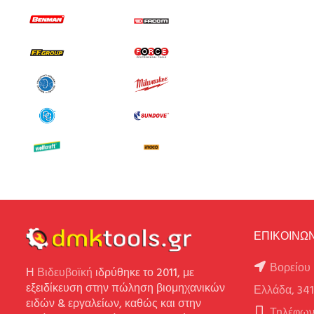
ΕΠΙΚΟΙΝΩΝ
Βορείου 
Η
Βιδευβοϊκή
ιδρύθηκε το 2011, με
εξειδίκευση στην πώληση βιομηχανικών
Ελλάδα, 34
ειδών & εργαλείων, καθώς και στην
Τηλέφων