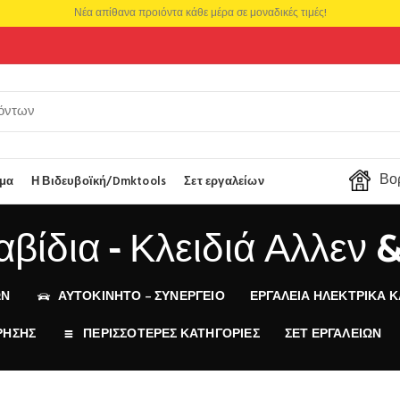
Νέα απίθανα προιόντα κάθε μέρα σε μοναδικές τιμές!
Βορ
μα
Η Βιδευβοϊκή/Dmktools
Σετ εργαλείων
βίδια - Κλειδιά Αλλεν 
ΩΝ
ΑΥΤΟΚΙΝΗΤΟ – ΣΥΝΕΡΓΕΙΟ
ΕΡΓΑΛΕΊΑ ΗΛΕΚΤΡΙΚΆ Κ
ΡΗΣΗΣ
ΠΕΡΙΣΣΟΤΕΡΕΣ ΚΑΤΗΓΟΡΙΕΣ
ΣΕΤ ΕΡΓΑΛΕΊΩΝ