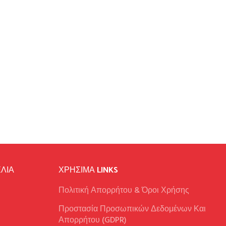
ΛΙΑ
ΧΡΉΣΙΜΑ LINKS
Πολιτική Απορρήτου & Όροι Χρήσης
Προστασία Προσωπικών Δεδομένων Και
Απορρήτου (GDPR)