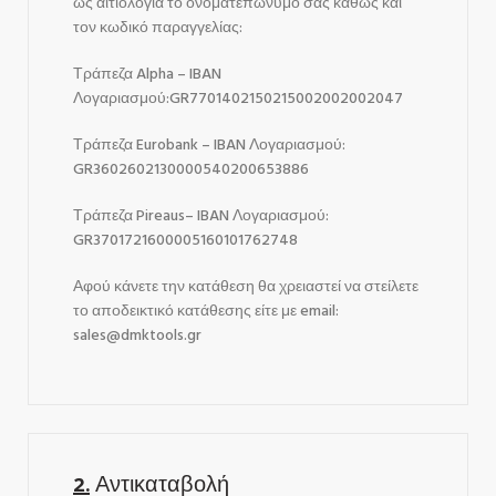
ως αιτιολογία το ονοματεπώνυμό σας καθώς και
τον κωδικό παραγγελίας:
Τράπεζα Alpha – IBAN
Λογαριασμού:GR7701402150215002002002047
Τράπεζα Eurobank – IBAN Λογαριασμού:
GR3602602130000540200653886
Τράπεζα Pireaus– IBAN Λογαριασμού:
GR3701721600005160101762748
Αφού κάνετε την κατάθεση θα χρειαστεί να στείλετε
το αποδεικτικό κατάθεσης είτε με email:
sales@dmktools.gr
2.
Αντικαταβολή