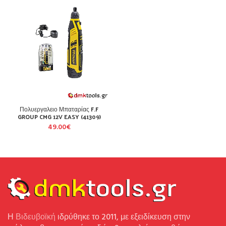
Πολυεργαλειο Μπαταρίας F.F
GROUP CMG 12V EASY (41309)
49.00
€
Η
Βιδευβοϊκή
ιδρύθηκε το 2011, με εξειδίκευση στην