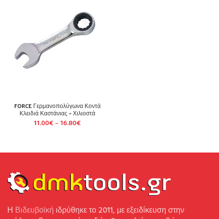
FORCE Γερμανοπολύγωνα Κοντά
Κλειδιά Καστάνιας – Χιλιοστά
11.00
€
–
16.80
€
Η
Βιδευβοϊκή
ιδρύθηκε το 2011, με εξειδίκευση στην