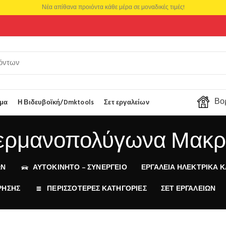
Νέα απίθανα προιόντα κάθε μέρα σε μοναδικές τιμές!
Βορ
μα
Η Βιδευβοϊκή/Dmktools
Σετ εργαλείων
ερμανοπολύγωνα Μακρ
ΩΝ
ΑΥΤΟΚΙΝΗΤΟ – ΣΥΝΕΡΓΕΙΟ
ΕΡΓΑΛΕΊΑ ΗΛΕΚΤΡΙΚΆ Κ
ΡΗΣΗΣ
ΠΕΡΙΣΣΟΤΕΡΕΣ ΚΑΤΗΓΟΡΙΕΣ
ΣΕΤ ΕΡΓΑΛΕΊΩΝ