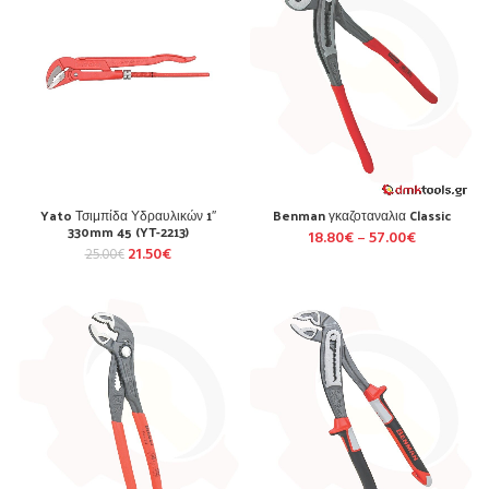
Yato Τσιμπίδα Υδραυλικών 1″
Benman γκαζοταναλια Classic
330mm 45 (YT-2213)
18.80
€
–
57.00
€
21.50
€
25.00
€