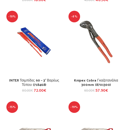
18.00
€
40.50
€
20.00
€
45.00
€
-10%
-4%
INTER Τσιμπίδες 90 – 3″ Βαρέως
Knipex Cobra Γκαζοτανάλια
Τύπου (718468)
300mm (8701300)
72.00
€
57.90
€
80.00
€
60.00
€
-15%
-19%