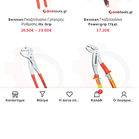
Benman Γκαζοταναλια Γρηγορης
Benman Γκαζοτανάλια
Ρυθμισης Mx Grip
Powergrip 77541
26.50
€
–
39.00
€
37.20
€
0
Κατάστημα
Φίλτρα
Η λίστα επιθυμιών μου
Καλάθι
Ο Λογαριασμός μου
Benman Γκαζοτανάλια
Benman Γκαζοτανάλια VDE
Powergrip 77542
Powergrip 77564
51.40
€
32.00
€