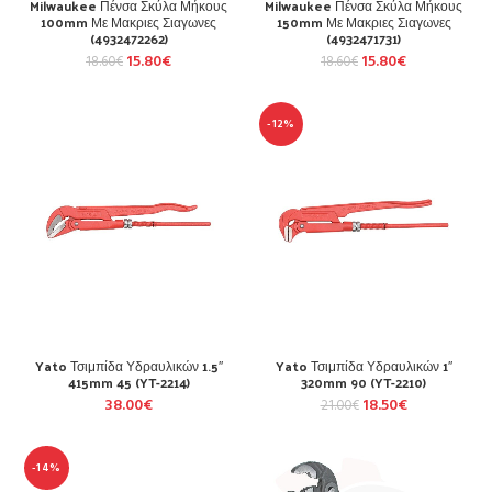
Milwaukee Πένσα Σκύλα Μήκους
Milwaukee Πένσα Σκύλα Μήκους
100mm Με Μακριες Σιαγωνες
150mm Με Μακριες Σιαγωνες
(4932472262)
(4932471731)
15.80
€
15.80
€
18.60
€
18.60
€
-12%
Yato Τσιμπίδα Υδραυλικών 1.5″
Yato Τσιμπίδα Υδραυλικών 1″
415mm 45 (YT-2214)
320mm 90 (YT-2210)
38.00
€
18.50
€
21.00
€
-14%