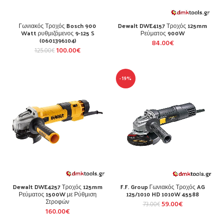
Γωνιακός Τροχός Bosch 900
Dewalt DWE4157 Τροχός 125mm
Watt ρυθμιζόμενος 9-125 S
Ρεύματος 900W
(0601396104)
84.00
€
100.00
€
125.00
€
-19%
Dewalt DWE4257 Τροχός 125mm
F.F. Group Γωνιακός Τροχός AG
Ρεύματος 1500W με Ρύθμιση
125/1010 HD 1010W 45588
Στροφών
59.00
€
73.00
€
160.00
€