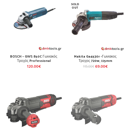
SOLD
OUT
BOSCH – GWS 850C Γωνιακός
Makita Ga4530r -Γωνιακος
Τροχός Professional
Τροχος 720w, 115mm
120.00
€
69.00
€
115.00
€