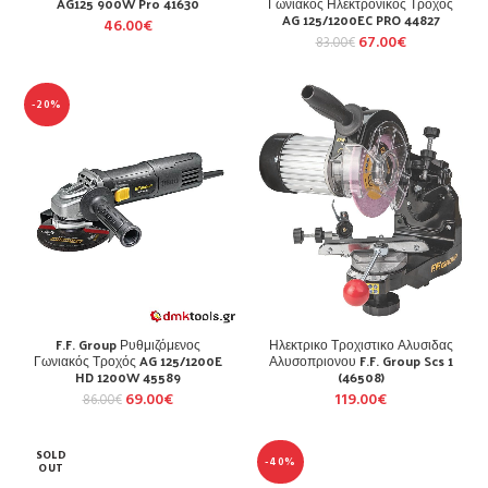
AG125 900W Pro 41630
Γωνιακός Ηλεκτρονικός Τροχός
AG 125/1200EC PRO 44827
46.00
€
67.00
€
83.00
€
-20%
F.F. Group Ρυθμιζόμενος
Ηλεκτρικο Τροχιστικο Αλυσιδας
Γωνιακός Τροχός AG 125/1200E
Αλυσοπριονου F.F. Group Scs 1
HD 1200W 45589
(46508)
69.00
€
119.00
€
86.00
€
SOLD
-40%
OUT