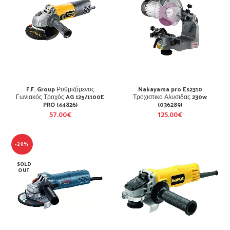
F.F. Group Ρυθμιζόμενος
Nakayama pro Es2310
Γωνιακός Τροχός AG 125/1100E
Τροχιστικο Αλυσιδας 230w
PRO (44826)
(036289)
57.00
€
125.00
€
-20%
SOLD
OUT