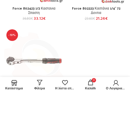
Force 802423 1/2 Καστανια
Force 802223 Καστάνια 1/4″ 72
Σπαστη
Δοντια
33.12
€
21.24
€
36.80
€
23.60
€
-10%
0
Κατάστημα
Φίλτρα
Η λίστα επιθυμιών μου
Καλάθι
Ο Λογαριασμός μου
Force 802323 3/8 Καστανια
Σπαστη
28.44
€
31.60
€