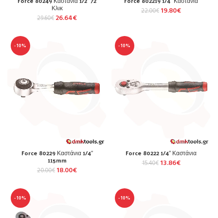
Force 80249 Καστάνια 1/2″ 72
Force 802219 1/4″ Καστάνια
Κλικ
19.80
€
22.00
€
26.64
€
29.60
€
-10%
-10%
Force 80229 Καστάνια 1/4″
Force 80222 1/4″ Καστάνια
115mm
13.86
€
15.40
€
18.00
€
20.00
€
-10%
-10%