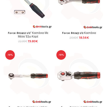
Force 802412 1/2″ Καστάνια Με
Force 80243 1/2 Καστάνια
Μέσα Έξω Καρέ
18.54
€
20.60
€
19.80
€
22.00
€
-10%
-10%