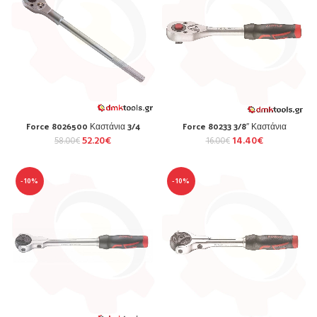
Force 8026500 Καστάνια 3/4
Force 80233 3/8″ Καστάνια
52.20
€
14.40
€
58.00
€
16.00
€
-10%
-10%