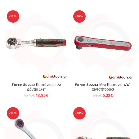
-10%
-10%
Force 802222 Καστάνια με 72
Force 802214 Μινι Καστανια 1/4”
Δόντια 1/4″
(ανταπτορας)
13.85
€
5.22
€
15.40
€
5.80
€
-10%
-10%