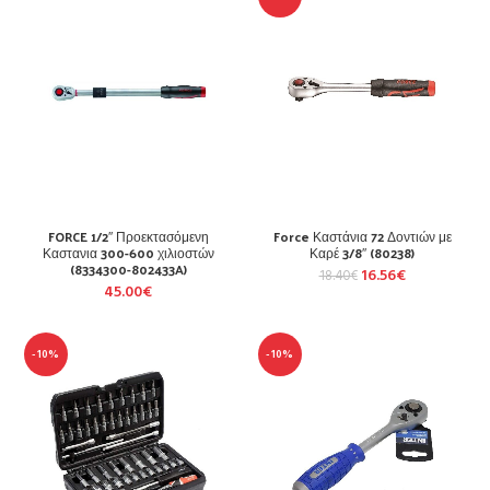
FORCE 1/2″ Προεκτασόμενη
Force Καστάνια 72 Δοντιών με
Καστανια 300-600 χιλιοστών
Καρέ 3/8″ (80238)
(8334300-802433A)
16.56
€
18.40
€
45.00
€
-10%
-10%