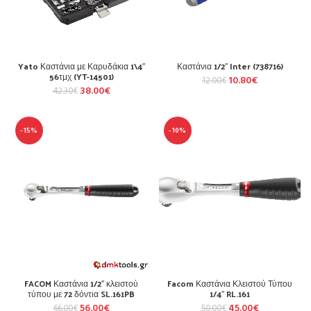
Yato Καστάνια με Καρυδάκια 1\4″
Καστάνια 1/2″ Inter (738716)
56τμχ (YT-14501)
10.80
€
12.00
€
38.00
€
42.30
€
-15%
-10%
FACOM Καστάνια 1/2″ κλειστού
Facom Καστάνια Κλειστού Τύπου
τύπου με 72 δόντια SL.161PB
1/4″ RL.161
56.00
€
45.00
€
66.00
€
50.00
€