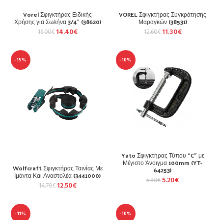
Vorel Σφιγκτήρας Ειδικής
VOREL Σφιγκτήρας Συγκράτησης
Χρήσης για Σωλήνα 3/4” (38620)
Μαραγκών (38531)
14.40
€
11.30
€
16.00
€
12.60
€
-15%
-10%
Yato Σφιγκτήρας Τύπου “C” με
Μέγιστο Άνοιγμα 100mm (YT-
Wolfcraft Σφιγκτήρας Ταινίας Με
64253)
Ιμάντα Και Αναστολέα (3441000)
5.20
€
5.80
€
12.50
€
14.70
€
-11%
-10%