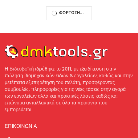
-10%
F.F. Group Σφιγκτήρας 2
F.F. Group Σφιγκτήρας Ελατηρίου
Λειτουργιών Quick Grip 600mm
με Μέγιστο Άνοιγμα 50mm
24″ (23041)
(23036)
17.10
€
2.00
€
19.00
€