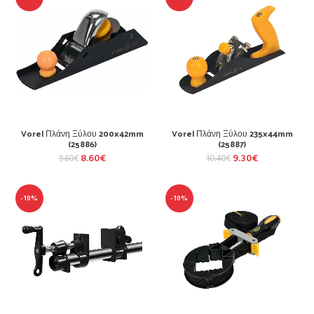
Vorel Πλάνη Ξύλου 200x42mm
Vorel Πλάνη Ξύλου 235x44mm
(25886)
(25887)
8.60
€
9.30
€
9.60
€
10.40
€
-10%
-10%