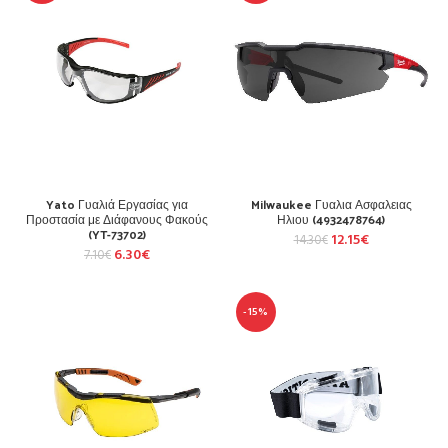
Yato Γυαλιά Εργασίας για
Milwaukee Γυαλια Ασφαλειας
Προστασία με Διάφανους Φακούς
Ηλιου (4932478764)
(YT-73702)
12.15
€
14.30
€
6.30
€
7.10
€
-15%