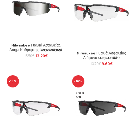
Milwaukee Γυαλιά Ασφαλείας
Ασημι Καθρεφτης (4932498365)
Milwaukee Γυαλιά Ασφαλείας
13.20
€
15.50
€
Διάφανα (4932471881)
9.60
€
10.70
€
-15%
-10%
SOLD
OUT