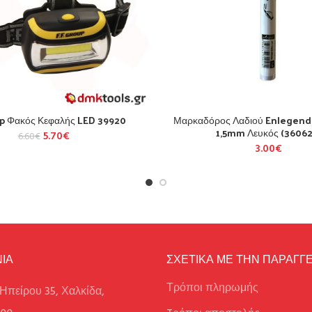
oup Φακός Κεφαλής LED 39920
Μαρκαδόρος Λαδιού Enlegend 
1,5mm Λευκός (36062
5.70
€
6.60
€
3.00
€
ΙΑ
ΣΧΕΤΙΚΑ ΜΕ ΤΗΝ ΠΑΡΑΓΓΕ
Τρόποι πληρωμής
Ηπείρου 35, Χαλκίδα,