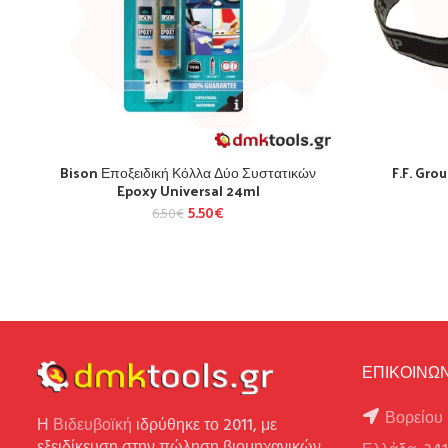
Bison Εποξειδική Κόλλα Δύο Συστατικών
F.F. Gr
Epoxy Universal 24ml
5.50
€
6.50
€
ΕΠΙΚΟΙΝΩΝ
Βορείου 
Η
Βιδευβοϊκή
ιδρύθηκε το 2011, με