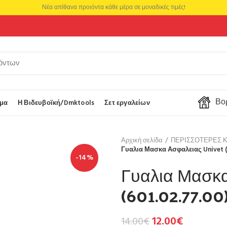
Νέα απίθανα προιόντα κάθε μέρα σε μοναδικές τιμές!
Βορ
μα
Η Βιδευβοϊκή/Dmktools
Σετ εργαλείων
Αρχική σελίδα
ΠΕΡΙΣΣΟΤΕΡΕΣ 
Γυαλια Μασκα Ασφαλειας Univet (
-14%
Γυαλια Μασκα
(601.02.77.00
12.00
€
14.00
€