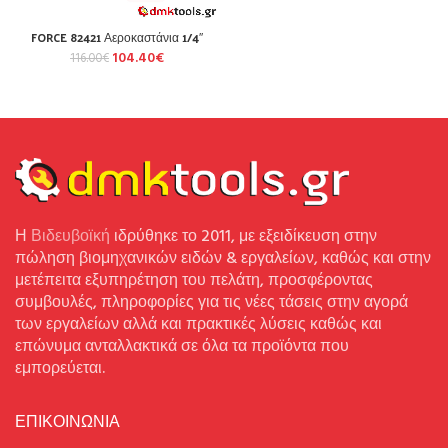
FORCE 82421 Αεροκαστάνια 1/4″
104.40
€
116.00
€
Η
Βιδευβοϊκή
ιδρύθηκε το 2011, με εξειδίκευση στην
πώληση βιομηχανικών ειδών & εργαλείων, καθώς και στην
μετέπειτα εξυπηρέτηση του πελάτη, προσφέροντας
συμβουλές, πληροφορίες για τις νέες τάσεις στην αγορά
των εργαλείων αλλά και πρακτικές λύσεις καθώς και
επώνυμα ανταλλακτικά σε όλα τα προϊόντα που
εμπορεύεται.
ΕΠΙΚΟΙΝΩΝΙΑ