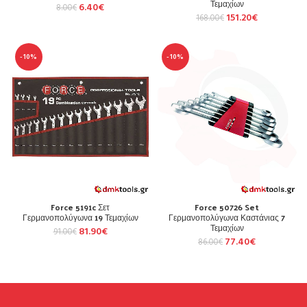
Τεμαχίων
6.40
€
8.00
€
151.20
€
168.00
€
-10%
-10%
Force 5191c Σετ
Force 50726 Set
Γερμανοπολύγωνα 19 Τεμαχίων
Γερμανοπολύγωνα Καστάνιας 7
Τεμαχίων
81.90
€
91.00
€
77.40
€
86.00
€