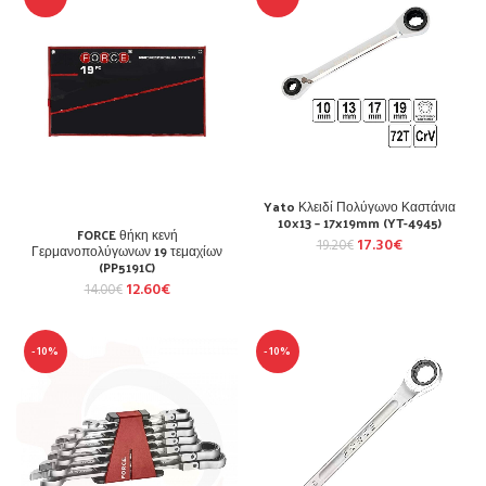
Yato Κλειδί Πολύγωνο Καστάνια
10×13 – 17x19mm (YT-4945)
FORCE θήκη κενή
17.30
€
19.20
€
Γερμανοπολύγωνων 19 τεμαχίων
(PP5191C)
12.60
€
14.00
€
-10%
-10%