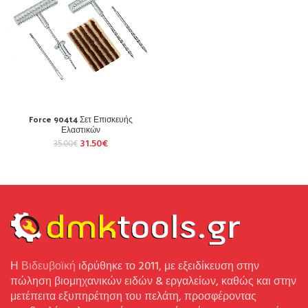
Force 904t4 Σετ Επισκευής
Ελαστικών
31.50
€
35.00
€
Η
Βιδευβοϊκή
ιδρύθηκε το 2011, με εξειδίκευση στην
πώληση βιομηχανικών ειδών & εργαλείων, καθώς και στην
μετέπειτα εξυπηρέτηση του πελάτη, προσφέροντας