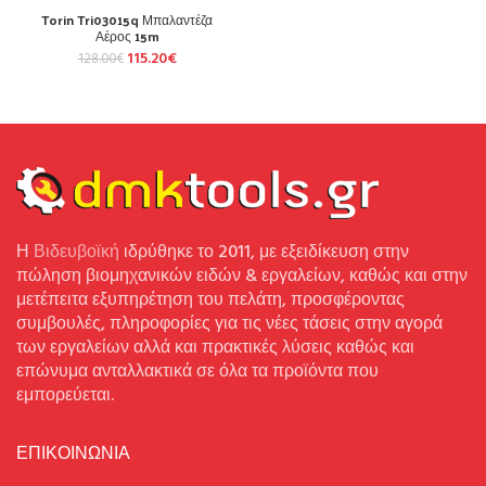
Torin Tri03015q Μπαλαντέζα
Αέρος 15m
115.20
€
128.00
€
Η
Βιδευβοϊκή
ιδρύθηκε το 2011, με εξειδίκευση στην
πώληση βιομηχανικών ειδών & εργαλείων, καθώς και στην
μετέπειτα εξυπηρέτηση του πελάτη, προσφέροντας
συμβουλές, πληροφορίες για τις νέες τάσεις στην αγορά
των εργαλείων αλλά και πρακτικές λύσεις καθώς και
επώνυμα ανταλλακτικά σε όλα τα προϊόντα που
εμπορεύεται.
ΕΠΙΚΟΙΝΩΝΙΑ