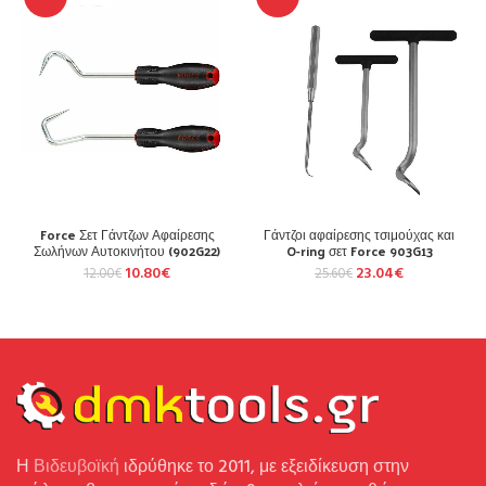
Force Σετ Γάντζων Αφαίρεσης
Γάντζοι αφαίρεσης τσιμούχας και
Σωλήνων Αυτοκινήτου (902G22)
O-ring σετ Force 903G13
10.80
€
23.04
€
12.00
€
25.60
€
Η
Βιδευβοϊκή
ιδρύθηκε το 2011, με εξειδίκευση στην