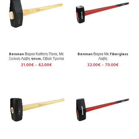
Benman Βαρια Καθετη Πενα, Με
Benman Βαρια Με Fiberglass
Ξυλινη Λαβη 90cm, Οβαλ Τρυπα
Λαβη
31.00
€
–
42.00
€
32.00
€
–
70.00
€