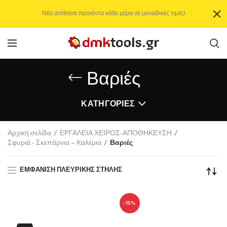
Νέα απίθανα προιόντα κάθε μέρα σε μοναδικές τιμές!
Βαριές
ΚΑΤΗΓΟΡΊΕΣ
Αρχική σελίδα
ΕΡΓΑΛΕΙΑ ΧΕΙΡΟΣ-ΑΠΟΘΗΚΕΥΣΗ
Σφυριά - Σκεπάρνια – Καλέμια
Βαριές
ΕΜΦΆΝΙΣΗ ΠΛΕΥΡΙΚΉΣ ΣΤΉΛΗΣ
-15%