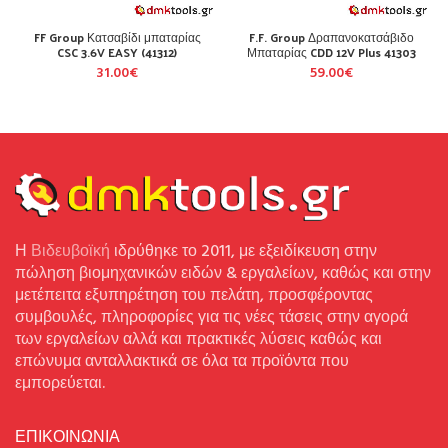
FF Group Κατσαβίδι μπαταρίας
F.F. Group Δραπανοκατσάβιδο
CSC 3.6V EASY (41312)
Μπαταρίας CDD 12V Plus 41303
31.00
€
59.00
€
Η
Βιδευβοϊκή
ιδρύθηκε το 2011, με εξειδίκευση στην
πώληση βιομηχανικών ειδών & εργαλείων, καθώς και στην
μετέπειτα εξυπηρέτηση του πελάτη, προσφέροντας
συμβουλές, πληροφορίες για τις νέες τάσεις στην αγορά
των εργαλείων αλλά και πρακτικές λύσεις καθώς και
επώνυμα ανταλλακτικά σε όλα τα προϊόντα που
εμπορεύεται.
ΕΠΙΚΟΙΝΩΝΙΑ