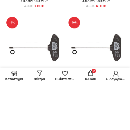
3.60
€
4.30
€
4.00
€
4.80
€
-9%
-10%
0
Κατάστημα
Φίλτρα
Η λίστα επιθυμιών μου
Καλάθι
Ο Λογαριασμός μου
ATHLET Αλλεν Ταφ Γερμανίας
ATHLET Αλλεν Ταφ Γερμανίας
3Χ150 (13150)
4.5Χ150 (145150)
4.20
€
4.50
€
4.60
€
5.00
€
-9%
-8%