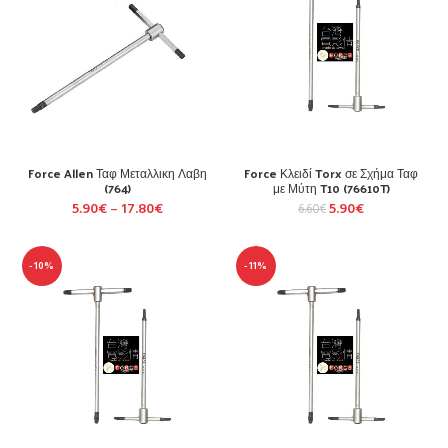
Force Allen Ταφ Μεταλλικη Λαβη
Force Κλειδί Torx σε Σχήμα Ταφ
(764)
με Μύτη T10 (76610T)
5.90
€
–
17.80
€
5.90
€
6.60
€
-10%
-11%