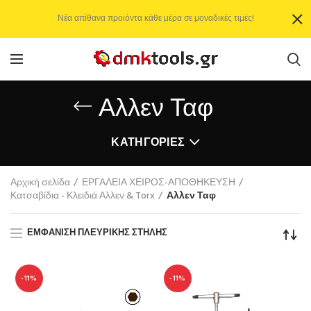
Νέα απίθανα προιόντα κάθε μέρα σε μοναδικές τιμές!
Αλλεν Ταφ
ΚΑΤΗΓΟΡΊΕΣ
Αρχική σελίδα
ΕΡΓΑΛΕΙΑ ΧΕΙΡΟΣ-ΑΠΟΘΗΚΕΥΣΗ
Κατσαβίδια - Κλειδιά Αλλεν & Torx
Αλλεν Ταφ
ΕΜΦΆΝΙΣΗ ΠΛΕΥΡΙΚΉΣ ΣΤΉΛΗΣ
-11%
-11%