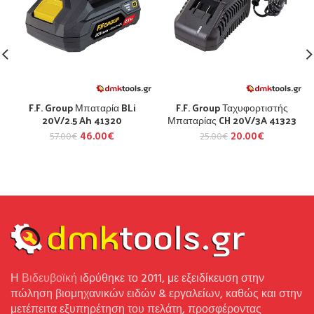
F.F. Group Μπαταρία BLi
F.F. Group Ταχυφορτιστής
20V/2.5 Ah 41320
Μπαταρίας CH 20V/3A 41323
46.00
€
20.00
€
57.00
€
25.00
€
Η
Βιδευβοϊκή
ιδρύθηκε το 2011, με εξειδίκευση στην
πώληση βιομηχανικών ειδών & εργαλείων, καθώς και στην
μετέπειτα εξυπηρέτηση του πελάτη, προσφέροντας