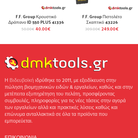
F.F. Group Κρουστικό
F.F. Group Πιστολέτο
Δράπανο ID 550 PLUS 41336
Σκαπτικό 43226
40.00
€
249.00
€
50.00
€
309.00
€
Η
Βιδευβοϊκή
ιδρύθηκε το 2011, με εξειδίκευση στην
πώληση βιομηχανικών ειδών & εργαλείων, καθώς και στην
μετέπειτα εξυπηρέτηση του πελάτη, προσφέροντας
συμβουλές, πληροφορίες για τις νέες τάσεις στην αγορά
των εργαλείων αλλά και πρακτικές λύσεις καθώς και
επώνυμα ανταλλακτικά σε όλα τα προϊόντα που
εμπορεύεται.
ΕΠΙΚΟΙΝΩΝΙΑ