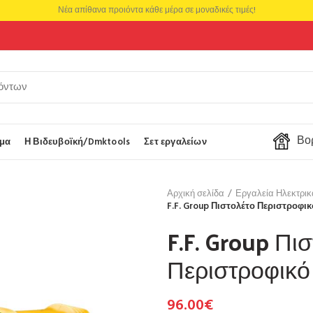
Νέα απίθανα προιόντα κάθε μέρα σε μοναδικές τιμές!
Βορ
μα
Η Βιδευβοϊκή/Dmktools
Σετ εργαλείων
Αρχική σελίδα
Εργαλεία Ηλεκτρικ
F.F. Group Πιστολέτο Περιστροφι
F.F. Group Πι
Περιστροφικ
96.00
€