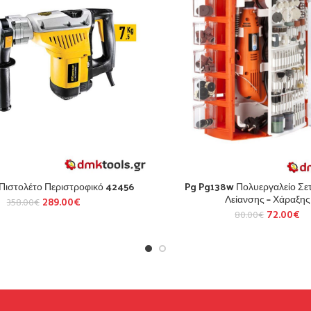
 Πιστολέτο Περιστροφικό 42456
Pg Pg138w Πολυεργαλείο Σε
Λείανσης – Χάραξης
289.00
€
358.00
€
72.00
€
80.00
€