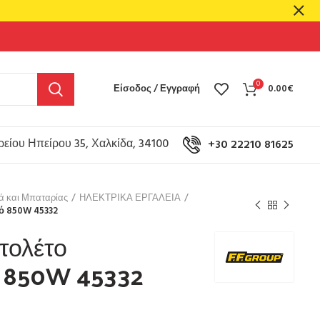
0
Είσοδος / Εγγραφή
0.00
€
είου Ηπείρου 35, Χαλκίδα, 34100
+30 22210 81625
ά και Μπαταρίας
ΗΛΕΚΤΡΙΚΑ ΕΡΓΑΛΕΙΑ
κό 850W 45332
στολέτο
ό 850W 45332