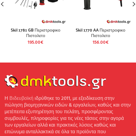
Skil 1781 GB Περιστροφικο
Skil 1770 AA Περιστροφικο
Πιστολετο
Πιστολετο
195.00
€
156.00
€
Η
Βιδευβοϊκή
ιδρύθηκε το 2011, με εξειδίκευση στην
πώληση βιομηχανικών ειδών & εργαλείων, καθώς και στην
μετέπειτα εξυπηρέτηση του πελάτη, προσφέροντας
συμβουλές, πληροφορίες για τις νέες τάσεις στην αγορά
των εργαλείων αλλά και πρακτικές λύσεις καθώς και
επώνυμα ανταλλακτικά σε όλα τα προϊόντα που