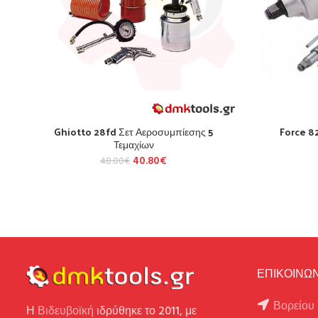
Ghiotto 28fd Σετ Αεροσυμπίεσης 5
Force 8
Τεμαχίων
40.80
€
48.00
€
ΕΠΙΚΟΙΝΩΝ
Βορείου 
Η
Βιδευβοϊκή
ιδρύθηκε το 2011, με