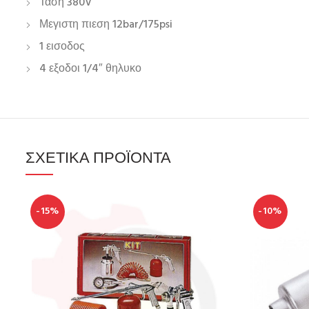
Ταση 380V
Μεγιστη πιεση 12bar/175psi
1 εισοδος
4 εξοδοι 1/4″ θηλυκο
ΣΧΕΤΙΚΆ ΠΡΟΪΌΝΤΑ
-15%
-10%