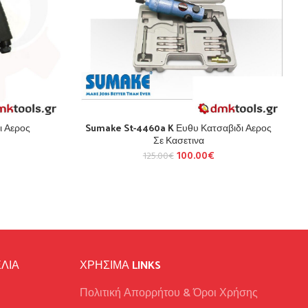
ι Αερος
Sumake St-4460a K Ευθυ Κατσαβιδι Αερος
Σε Κασετινα
100.00
€
125.00
€
ΛΙΑ
ΧΡΉΣΙΜΑ LINKS
Πολιτική Απορρήτου & Όροι Χρήσης