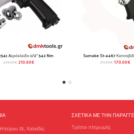
2541 Aερόκλειδο 1/2″ 542 Nm
Sumake St-4487 Κατσαβιδ
210.60
€
170.00
€
234.00
€
211.00
€
ΙΑ
ΣΧΕΤΙΚΑ ΜΕ ΤΗΝ ΠΑΡΑΓΓΕ
Τρόποι πληρωμής
Ηπείρου 35, Χαλκίδα,