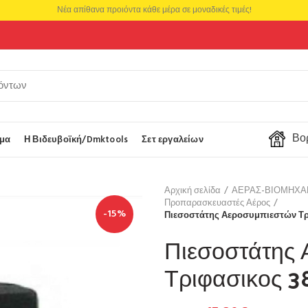
Νέα απίθανα προιόντα κάθε μέρα σε μοναδικές τιμές!
Βορ
μα
Η Βιδευβοϊκή/Dmktools
Σετ εργαλείων
Αρχική σελίδα
ΑΕΡΑΣ-ΒΙΟΜΗΧΑ
Προπαρασκευαστές Αέρος
-15%
Πιεσοστάτης Αεροσυμπιεστών Τρι
Πιεσοστάτης
Τριφασικος 3