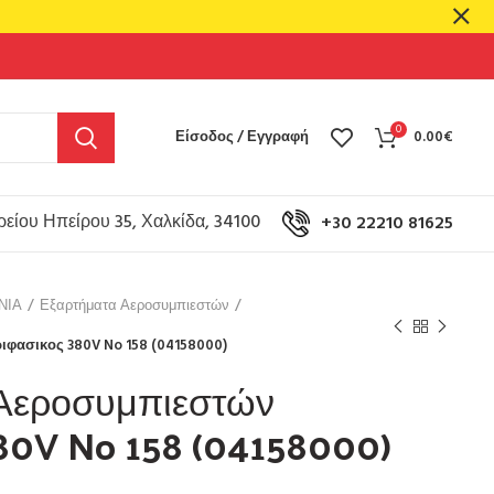
0
Είσοδος / Εγγραφή
0.00
€
είου Ηπείρου 35, Χαλκίδα, 34100
+30 22210 81625
ΝΙΑ
Εξαρτήματα Αεροσυμπιεστών
φασικος 380V No 158 (04158000)
 Αεροσυμπιεστών
80V No 158 (04158000)