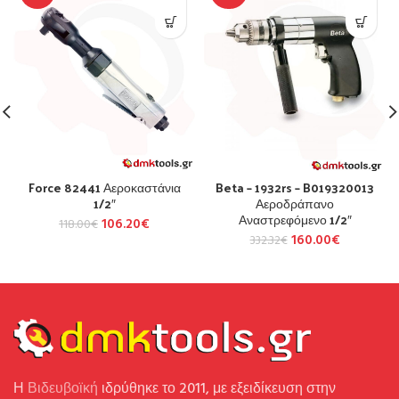
Force 82441 Αεροκαστάνια
Beta – 1932rs – B019320013
1/2″
Αεροδράπανο
Αναστρεφόμενο 1/2″
106.20
€
118.00
€
160.00
€
332.32
€
Η
Βιδευβοϊκή
ιδρύθηκε το 2011, με εξειδίκευση στην