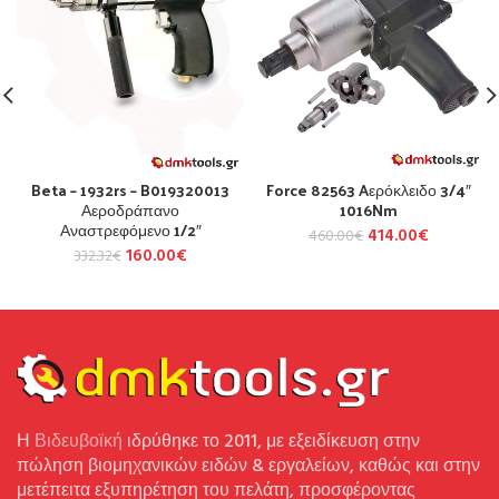
Beta – 1932rs – B019320013
Force 82563 Aερόκλειδο 3/4″
Αεροδράπανο
1016Nm
Αναστρεφόμενο 1/2″
414.00
€
460.00
€
160.00
€
332.32
€
Η
Βιδευβοϊκή
ιδρύθηκε το 2011, με εξειδίκευση στην
πώληση βιομηχανικών ειδών & εργαλείων, καθώς και στην
μετέπειτα εξυπηρέτηση του πελάτη, προσφέροντας