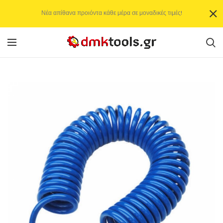
Νέα απίθανα προιόντα κάθε μέρα σε μοναδικές τιμές!