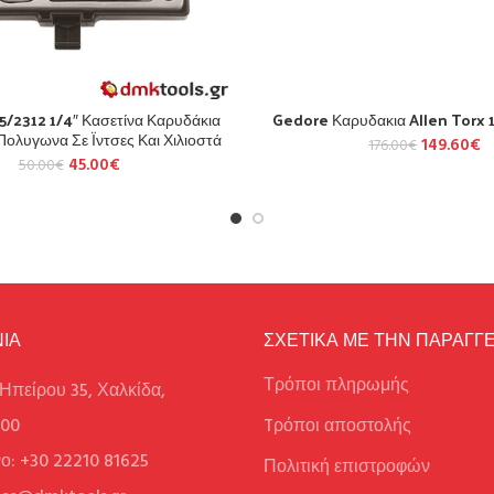
5/2312 1/4″ Κασετίνα Καρυδάκια
Gedore Καρυδακια Allen Torx 1
ολυγωνα Σε Ϊντσες Και Χιλιοστά
149.60
€
176.00
€
45.00
€
50.00
€
ΙΑ
ΣΧΕΤΙΚΑ ΜΕ ΤΗΝ ΠΑΡΑΓΓΕ
Τρόποι πληρωμής
Ηπείρου 35, Χαλκίδα,
100
Tρόποι αποστολής
ο: +30 22210 81625
Πολιτική επιστροφών