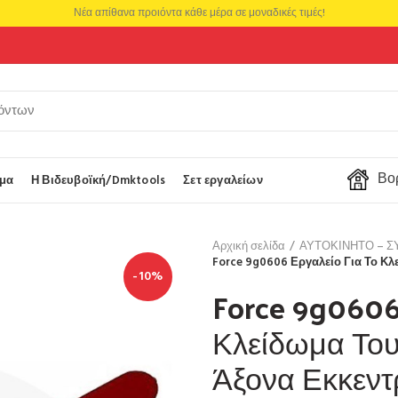
Νέα απίθανα προιόντα κάθε μέρα σε μοναδικές τιμές!
Βορ
μα
Η Βιδευβοϊκή/Dmktools
Σετ εργαλείων
Αρχική σελίδα
ΑΥΤΟΚΙΝΗΤΟ – Σ
Force 9g0606 Εργαλείο Για Το Κ
-10%
Force 9g0606
Κλείδωμα Του
Άξονα Εκκεν