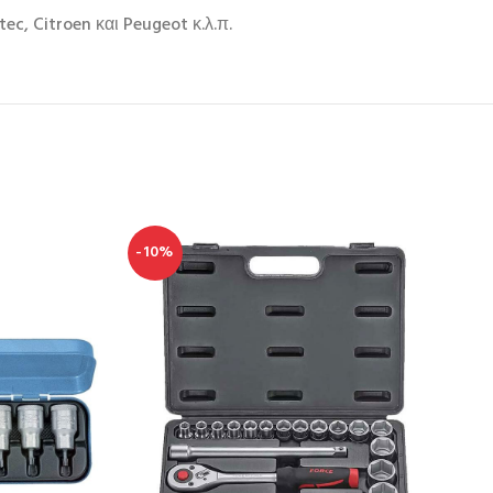
ec, Citroen και Peugeot κ.λ.π.
-10%