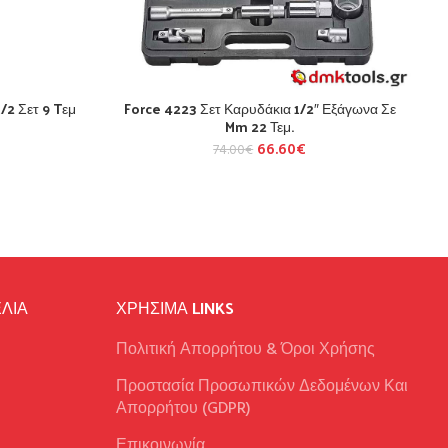
/2 Σετ 9 Tεμ
Force 4223 Σετ Καρυδάκια 1/2″ Εξάγωνα Σε
Mm 22 Τεμ.
66.60
€
74.00
€
ΛΙΑ
ΧΡΉΣΙΜΑ LINKS
Πολιτική Απορρήτου & Όροι Χρήσης
Προστασία Προσωπικών Δεδομένων Και
Απορρήτου (GDPR)
Επικοινωνία