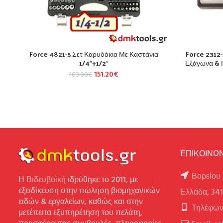
Force 4821-5 Σετ Καρυδάκια Με Καστάνια
Force 2312-
1/4″+1/2″
Εξάγωνα & Π
151.20
€
168.00
€
ΕΠΙΚΟΙΝΩΝ
Βορείου 
Η
Βιδευβοϊκή
ιδρύθηκε το 2011, με
εξειδίκευση στην πώληση βιομηχανικών
Ελλάδα, 34
ειδών & εργαλείων, καθώς και στην
Τηλέφων
μετέπειτα εξυπηρέτηση του πελάτη,