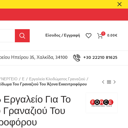
0
Είσοδος / Εγγραφή
0.00
€
είου Ηπείρου 35, Χαλκίδα, 34100
+30 22210 81625
ΥΝΕΡΓΕΙΟ
Ε
Εργαλεία Κλειδώματος Γραναζιού
λείδωμα Του Γραναζιού Του Άξονα Εκκεντροφόρου
 Εργαλείο Για Το
 Γραναζιού Του
τροφόρου