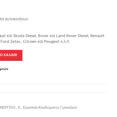
λα αυτοκινήτων
t και Skoda Diesel, Rover και Land Rover Diesel, Renault
 Ford Zetec, Citroen και Peugeot κ.λ.π.
Ο ΚΑΛΆΘΙ
υμιών
ΥΝΕΡΓΕΙΟ
,
Ε
,
Εργαλεία Κλειδώματος Γραναζιού