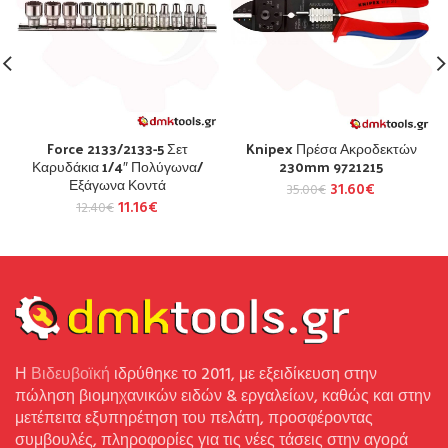
Force 2133/2133-5 Σετ
Knipex Πρέσα Ακροδεκτών
Καρυδάκια 1/4″ Πολύγωνα/
230mm 9721215
Εξάγωνα Κοντά
31.60
€
35.00
€
11.16
€
12.40
€
Η
Βιδευβοϊκή
ιδρύθηκε το 2011, με εξειδίκευση στην
πώληση βιομηχανικών ειδών & εργαλείων, καθώς και στην
μετέπειτα εξυπηρέτηση του πελάτη, προσφέροντας
συμβουλές, πληροφορίες για τις νέες τάσεις στην αγορά