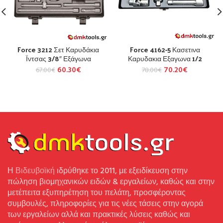
Force 3212 Σετ Καρυδάκια
Force 4162-5 Κασετινα
Ϊντσας 3/8″ Εξάγωνα
Καρυδακια Εξαγωνα 1/2
60.30
€
70.20
€
67.00
€
78.00
€
Η
Βιδευβοϊκή
ιδρύθηκε το 2011, με εξειδίκευση στην
πώληση βιομηχανικών ειδών & εργαλείων, καθώς και στην
μετέπειτα εξυπηρέτηση του πελάτη, προσφέροντας
συμβουλές, πληροφορίες για τις νέες τάσεις στην αγορά
των εργαλείων αλλά και πρακτικές λύσεις καθώς και