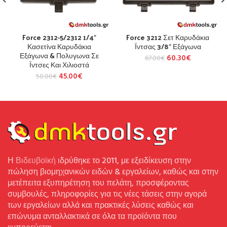
Force 2312-5/2312 1/4″
Force 3212 Σετ Καρυδάκια
Κασετίνα Καρυδάκια
Ϊντσας 3/8″ Εξάγωνα
Εξάγωνα & Πολυγωνα Σε
60.30
€
67.00
€
Ϊντσες Και Χιλιοστά
45.00
€
50.00
€
Η
Βιδευβοϊκή
ιδρύθηκε το 2011, με εξειδίκευση στην
πώληση βιομηχανικών ειδών & εργαλείων, καθώς και στην
μετέπειτα εξυπηρέτηση του πελάτη, προσφέροντας
συμβουλές, πληροφορίες για τις νέες τάσεις στην αγορά
των εργαλείων αλλά και πρακτικές λύσεις καθώς και
επώνυμα ανταλλακτικά σε όλα τα προϊόντα που