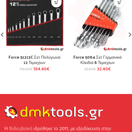
Force 51213C Σετ Πολύγωνα
Force 5084 Σετ Γερμανικά
12 Τεμαχίων
Κλειδιά 8 Τεμαχίων
104.40
€
32.40
€
116.00
€
36.00
€
Η
Βιδευβοϊκή
ιδρύθηκε το 2011, με εξειδίκευση στην