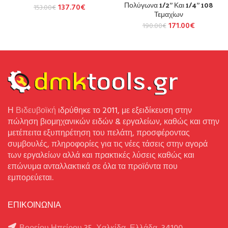
Πολύγωνα 1/2” Και 1/4” 108
137.70
€
153.00
€
Τεμαχίων
171.00
€
190.00
€
Η
Βιδευβοϊκή
ιδρύθηκε το 2011, με εξειδίκευση στην
πώληση βιομηχανικών ειδών & εργαλείων, καθώς και στην
μετέπειτα εξυπηρέτηση του πελάτη, προσφέροντας
συμβουλές, πληροφορίες για τις νέες τάσεις στην αγορά
των εργαλείων αλλά και πρακτικές λύσεις καθώς και
επώνυμα ανταλλακτικά σε όλα τα προϊόντα που
εμπορεύεται.
ΕΠΙΚΟΙΝΩΝΙΑ