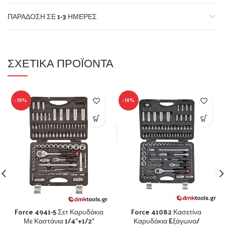
ΠΑΡΆΔΟΣΗ ΣΕ 1-3 ΗΜΈΡΕΣ
ΣΧΕΤΙΚΆ ΠΡΟΪΌΝΤΑ
-10%
-10%
Force 4941-5 Σετ Καρυδάκια
Force 41082 Κασετίνα
Με Καστάνια 1/4″+1/2″
Καρυδάκια Eξάγωνα/