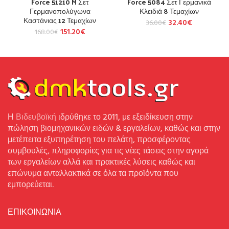
Force 51210 M Σετ
Force 5084 Σετ Γερμανικά
Γερμανοπολύγωνα
Κλειδιά 8 Τεμαχίων
Καστάνιας 12 Τεμαχίων
32.40
€
36.00
€
151.20
€
168.00
€
Η
Βιδευβοϊκή
ιδρύθηκε το 2011, με εξειδίκευση στην
πώληση βιομηχανικών ειδών & εργαλείων, καθώς και στην
μετέπειτα εξυπηρέτηση του πελάτη, προσφέροντας
συμβουλές, πληροφορίες για τις νέες τάσεις στην αγορά
των εργαλείων αλλά και πρακτικές λύσεις καθώς και
επώνυμα ανταλλακτικά σε όλα τα προϊόντα που
εμπορεύεται.
ΕΠΙΚΟΙΝΩΝΙΑ