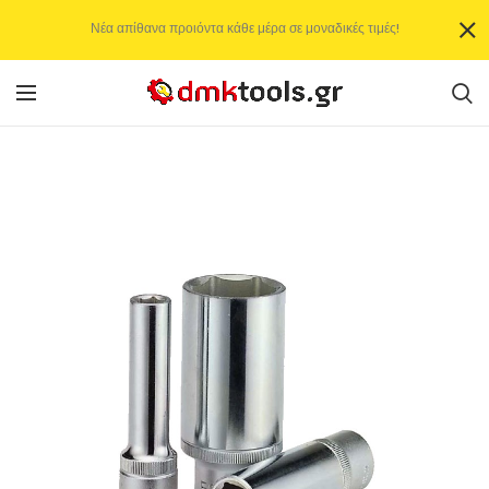
Νέα απίθανα προιόντα κάθε μέρα σε μοναδικές τιμές!