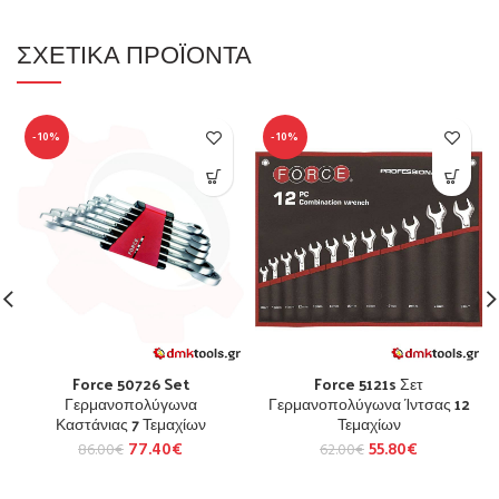
ΣΧΕΤΙΚΆ ΠΡΟΪΌΝΤΑ
-10%
-10%
Force 50726 Set
Force 5121s Σετ
Γερμανοπολύγωνα
Γερμανοπολύγωνα Ίντσας 12
Καστάνιας 7 Τεμαχίων
Τεμαχίων
77.40
€
55.80
€
86.00
€
62.00
€