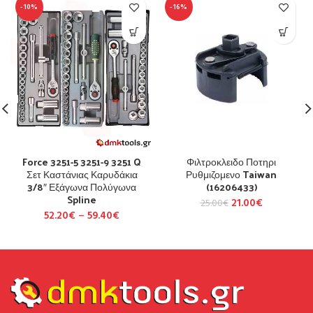
-10%
-16%
Force 3251-5 3251-9 3251 Q
Φιλτροκλειδο Ποτηρι
Σετ Καστάνιας Καρυδάκια
Ρυθμιζομενο Taiwan
3/8″ Εξάγωνα Πολύγωνα
(16206433)
Spline
21.00
€
25.00
€
52.20
€
–
59.40
€