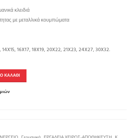
μανικά κλειδιά
ότητας με μεταλλικά κουμπώματα
3, 14X15, 16X17, 18X19, 20X22, 21X23, 24X27, 30X32.
Ο ΚΑΛΆΘΙ
υμιών
ΥΝΕΡΓΕΙΟ
,
Γερμανικά
,
ΕΡΓΑΛΕΙΑ ΧΕΙΡΟΣ-ΑΠΟΘΗΚΕΥΣΗ
,
Κ
,