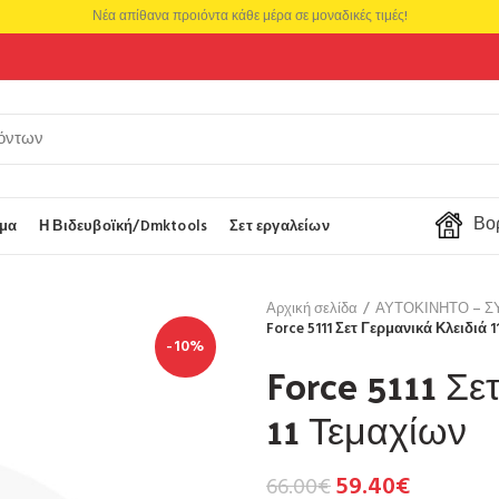
Νέα απίθανα προιόντα κάθε μέρα σε μοναδικές τιμές!
Βορ
μα
Η Βιδευβοϊκή/Dmktools
Σετ εργαλείων
Αρχική σελίδα
ΑΥΤΟΚΙΝΗΤΟ – Σ
Force 5111 Σετ Γερμανικά Κλειδιά 
-10%
Force 5111 Σε
11 Τεμαχίων
59.40
€
66.00
€