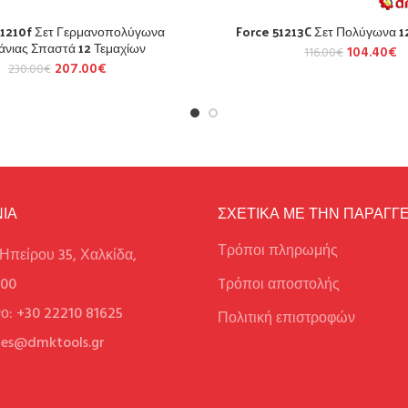
51210f Σετ Γερμανοπολύγωνα
Force 51213C Σετ Πολύγωνα 1
άνιας Σπαστά 12 Τεμαχίων
104.40
€
116.00
€
207.00
€
230.00
€
ΙΑ
ΣΧΕΤΙΚΑ ΜΕ ΤΗΝ ΠΑΡΑΓΓΕ
Τρόποι πληρωμής
Ηπείρου 35, Χαλκίδα,
100
Tρόποι αποστολής
ο: +30 22210 81625
Πολιτική επιστροφών
ales@dmktools.gr