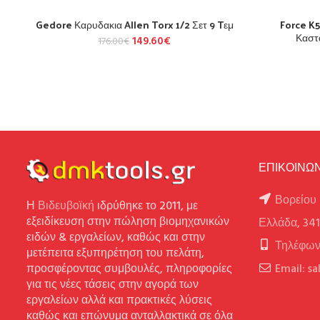
Gedore Καρυδακια Allen Torx 1/2 Σετ 9 Tεμ
Force K
Καστ
149.60
€
176.00
€
ΕΠΙΚΟΙΝΩΝ
Βορείου 
Η
Βιδευβοϊκή
ιδρύθηκε το 2011, με
εξειδίκευση στην πώληση βιομηχανικών
Ελλάδα, 34
ειδών & εργαλείων, καθώς και στην
Τηλέφων
μετέπειτα εξυπηρέτηση του πελάτη,
προσφέροντας συμβουλές, πληροφορίες
Email: s
για τις νέες τάσεις στην αγορά των
εργαλείων αλλά και πρακτικές λύσεις
καθώς και επώνυμα ανταλλακτικά σε όλα