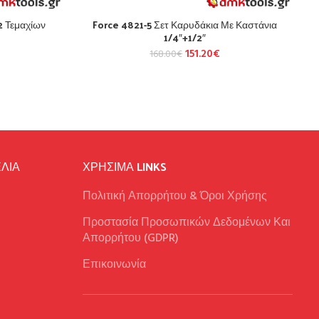
2 Τεμαχίων
Force 4821-5 Σετ Καρυδάκια Με Καστάνια
1/4″+1/2″
151.20
€
168.00
€
ΛΙΑ
ΧΡΉΣΙΜΑ LINKS
Πολιτική Απορρήτου & Όροι Χρήσης
Προστασία Προσωπικών Δεδομένων Και
Απορρήτου (GDPR)
Επικοινωνία