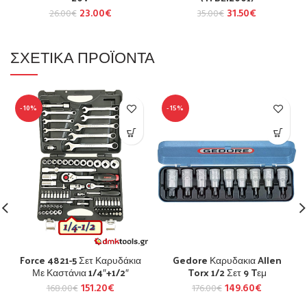
23.00
€
31.50
€
26.00
€
35.00
€
ΣΧΕΤΙΚΆ ΠΡΟΪΌΝΤΑ
-10%
-15%
Force 4821-5 Σετ Καρυδάκια
Gedore Καρυδακια Allen
Με Καστάνια 1/4″+1/2″
Torx 1/2 Σετ 9 Tεμ
151.20
€
149.60
€
168.00
€
176.00
€