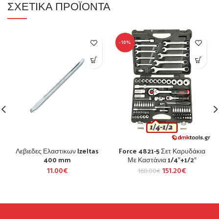
ΣΧΕΤΙΚΆ ΠΡΟΪΌΝΤΑ
-10%
Λεβιεδες Ελαστικων Izeltas
Force 4821-5 Σετ Καρυδάκια
400 mm
Με Καστάνια 1/4″+1/2″
11.00
€
151.20
€
168.00
€