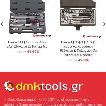
Force 4223 Σετ Καρυδάκια
Force 2312-5/2312 1/4″
1/2″ Εξάγωνα Σε Mm 22 Τεμ.
Κασετίνα Καρυδάκια
Εξάγωνα & Πολυγωνα Σε
66.60
€
74.00
€
Ϊντσες Και Χιλιοστά
45.00
€
50.00
€
Η
Βιδευβοϊκή
ιδρύθηκε το 2011, με εξειδίκευση στην
πώληση βιομηχανικών ειδών & εργαλείων, καθώς και στην