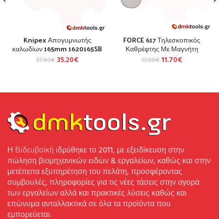
Knipex Απογυμνωτής
FORCE 617 Τηλεσκοπικός
καλωδίων 165mm 1620165SB
Καθρέφτης Με Μαγνήτη
35.20
€
11.70
€
37.40
€
13.00
€
Η
Βιδευβοϊκή
ιδρύθηκε το 2011, με εξειδίκευση στην
πώληση βιομηχανικών ειδών & εργαλείων, καθώς και στην
μετέπειτα εξυπηρέτηση του πελάτη, προσφέροντας
συμβουλές, πληροφορίες για τις νέες τάσεις στην αγορά
των εργαλείων αλλά και πρακτικές λύσεις καθώς και
επώνυμα ανταλλακτικά σε όλα τα προϊόντα που
εμπορεύεται.