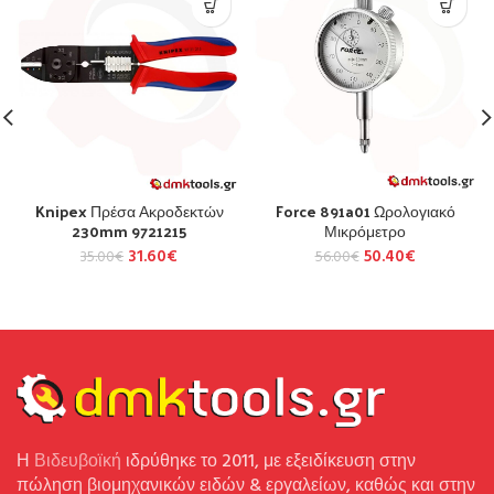
Knipex Πρέσα Ακροδεκτών
Force 891a01 Ωρολογιακό
230mm 9721215
Μικρόμετρο
31.60
€
50.40
€
35.00
€
56.00
€
Η
Βιδευβοϊκή
ιδρύθηκε το 2011, με εξειδίκευση στην
πώληση βιομηχανικών ειδών & εργαλείων, καθώς και στην