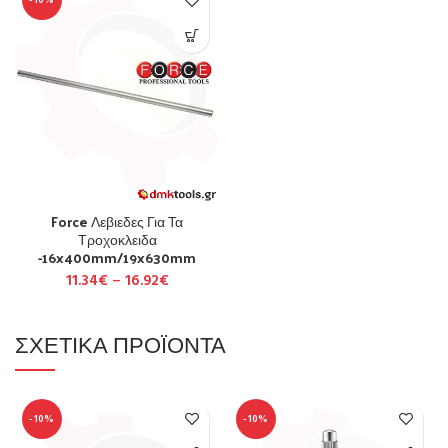
-10%
Force Λεβιεδες Για Τα
Τροχοκλειδα
-16x400mm/19x630mm
11.34
€
–
16.92
€
ΣΧΕΤΙΚΆ ΠΡΟΪΌΝΤΑ
-10%
-10%