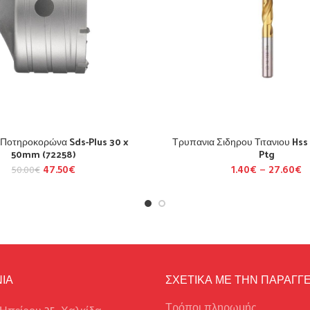
οτηροκορώνα Sds-Plus 30 x
Τρυπανια Σιδηρου Τιτανιου Hss
50mm (72258)
Ptg
47.50
€
1.40
€
–
27.60
€
50.00
€
ΙΑ
ΣΧΕΤΙΚΑ ΜΕ ΤΗΝ ΠΑΡΑΓΓΕ
Τρόποι πληρωμής