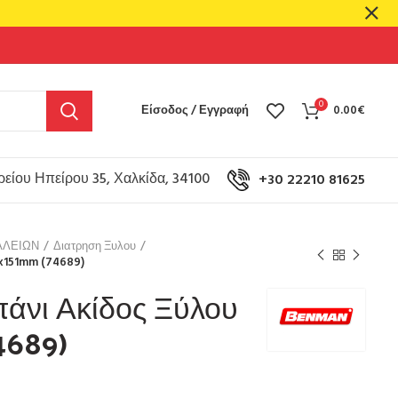
0
Είσοδος / Εγγραφή
0.00
€
είου Ηπείρου 35, Χαλκίδα, 34100
+30 22210 81625
ΑΛΕΙΩΝ
Διατρηση Ξυλου
x151mm (74689)
άνι Ακίδος Ξύλου
4689)