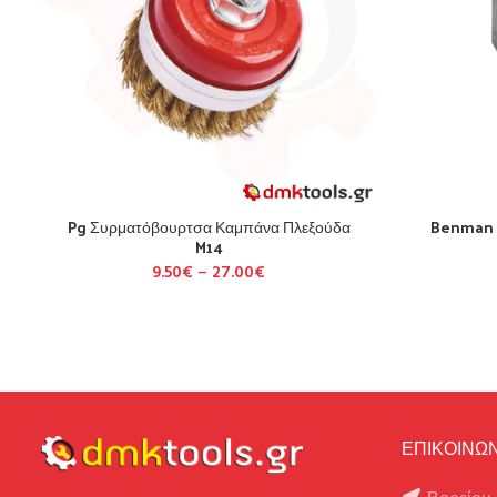
Pg Συρματόβουρτσα Καμπάνα Πλεξούδα
Benman Π
M14
9.50
€
–
27.00
€
ΕΠΙΚΟΙΝΩΝ