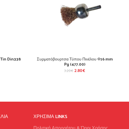
 Tin Din338
Συρματόβουρτσα Τύπου Πινέλου Φ16 mm
Pg (477.00)
2.80
€
3.20
€
ΛΙΑ
ΧΡΉΣΙΜΑ LINKS
Πολιτική Απορρήτου & Όροι Χρήσης