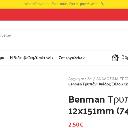
Νέα απίθανα προιόντα κάθε μέρα σε μοναδικές τιμές!
Βορ
μα
Η Βιδευβοϊκή/Dmktools
Σετ εργαλείων
Αρχική σελίδα
ΑΝΑΛΩΣΙΜΑ ΕΡΓ
Benman Τρυπάνι Ακίδος Ξύλου 12
Benman Τρυπ
12x151mm (7
2.50
€