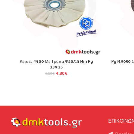
Κετσές Φ100 Με Τρύπα Φ20/13 Mm Pg
Pg M.5050 Σ
339.35
4.80
€
6.60
€
ΕΠΙΚΟΙΝΩΝ