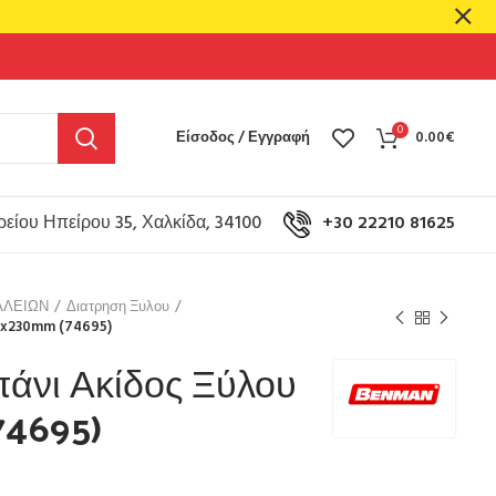
0
Είσοδος / Εγγραφή
0.00
€
είου Ηπείρου 35, Χαλκίδα, 34100
+30 22210 81625
ΑΛΕΙΩΝ
Διατρηση Ξυλου
0x230mm (74695)
άνι Ακίδος Ξύλου
4695)