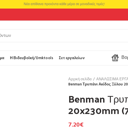
Νέα απίθανα προιόντα κάθε μέρα σε μοναδικές τιμές!
Βορ
μα
Η Βιδευβοϊκή/Dmktools
Σετ εργαλείων
Αρχική σελίδα
ΑΝΑΛΩΣΙΜΑ ΕΡΓ
Benman Τρυπάνι Ακίδος Ξύλου 2
Benman Τρυπ
20x230mm (7
7.20
€