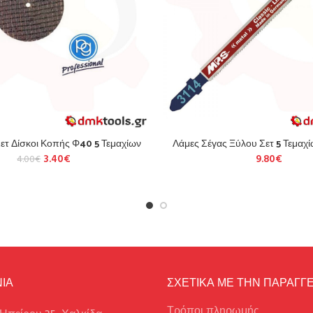
ετ Δίσκοι Κοπής Φ40 5 Τεμαχίων
Λάμες Σέγας Ξύλου Σετ 5 Τεμαχ
3.40
€
9.80
€
4.00
€
ΙΑ
ΣΧΕΤΙΚΑ ΜΕ ΤΗΝ ΠΑΡΑΓΓΕ
Τρόποι πληρωμής