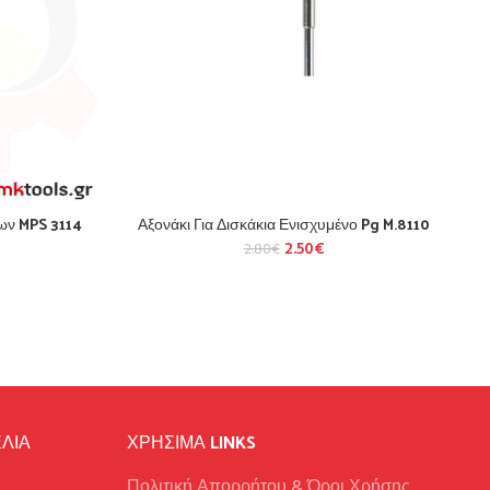
ίων MPS 3114
Αξονάκι Για Δισκάκια Ενισχυμένο Pg M.8110
2.50
€
2.80
€
ΛΙΑ
ΧΡΉΣΙΜΑ LINKS
Πολιτική Απορρήτου & Όροι Χρήσης