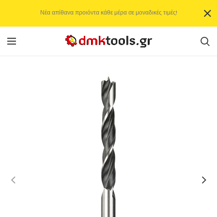
Νέα απίθανα προιόντα κάθε μέρα σε μοναδικές τιμές!