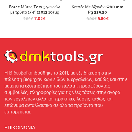
Force Μύτες Torx 5 γωνιών
Κετσές Με Αξονάκι Φ80 mm
με τρύπα 1/4″ 21013 10τμχ
Pg 339.30
7.02
€
5.80
€
7.80
€
8.00
€
Η
Βιδευβοϊκή
ιδρύθηκε το 2011, με εξειδίκευση στην
πώληση βιομηχανικών ειδών & εργαλείων, καθώς και στην
μετέπειτα εξυπηρέτηση του πελάτη, προσφέροντας
συμβουλές, πληροφορίες για τις νέες τάσεις στην αγορά
των εργαλείων αλλά και πρακτικές λύσεις καθώς και
επώνυμα ανταλλακτικά σε όλα τα προϊόντα που
εμπορεύεται.
ΕΠΙΚΟΙΝΩΝΙΑ