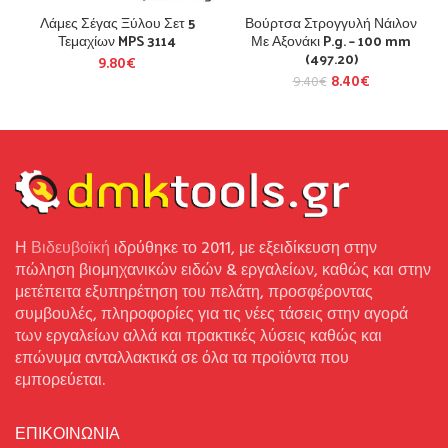
Λάμες Σέγας Ξύλου Σετ 5
Βούρτσα Στρογγυλή Νάιλον
Τεμαχίων MPS 3114
Με Αξονάκι P.g. – 100 mm
(497.20)
9.80
€
8.40
€
9.40
€
Η
Βιδευβοϊκή
ιδρύθηκε το 2011, με εξειδίκευση στην
πώληση βιομηχανικών ειδών & εργαλείων, καθώς και στην
μετέπειτα εξυπηρέτηση του πελάτη, προσφέροντας
συμβουλές, πληροφορίες για τις νέες τάσεις στην αγορά
των εργαλείων αλλά και πρακτικές λύσεις καθώς και
επώνυμα ανταλλακτικά σε όλα τα προϊόντα που
εμπορεύεται.
ΕΠΙΚΟΙΝΩΝΙΑ