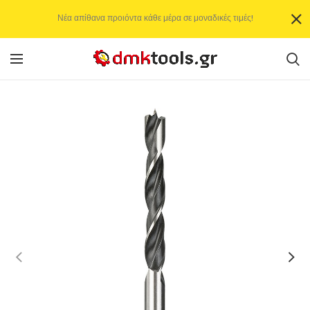
Νέα απίθανα προιόντα κάθε μέρα σε μοναδικές τιμές!