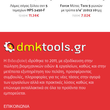
Λάμες σέγας ξύλου σετ 5
Force Μύτες Torx 5 γωνιών
τεμαχίων MPS 3450-F
με τρύπα 1/4″ 21013 10τμχ
11.34
€
7.02
€
12.60
€
7.80
€
Η
Βιδευβοϊκή
ιδρύθηκε το 2011, με εξειδίκευση στην
πώληση βιομηχανικών ειδών & εργαλείων, καθώς και στην
μετέπειτα εξυπηρέτηση του πελάτη, προσφέροντας
συμβουλές, πληροφορίες για τις νέες τάσεις στην αγορά
των εργαλείων αλλά και πρακτικές λύσεις καθώς και
επώνυμα ανταλλακτικά σε όλα τα προϊόντα που
εμπορεύεται.
ΕΠΙΚΟΙΝΩΝΙΑ