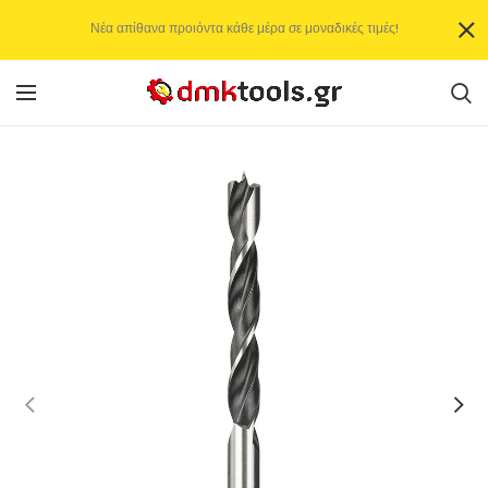
Νέα απίθανα προιόντα κάθε μέρα σε μοναδικές τιμές!